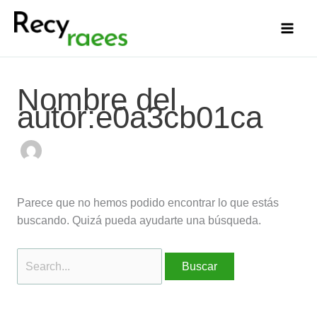
Ir
Buscar
al
por:
contenido
Nombre del
autor:e0a3cb01ca
Parece que no hemos podido encontrar lo que estás
buscando. Quizá pueda ayudarte una búsqueda.