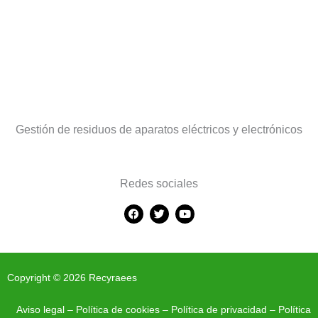
Gestión de residuos de aparatos eléctricos y electrónicos
Redes sociales
F
T
Y
a
w
o
c
i
u
e
t
t
b
t
u
o
e
b
o
r
e
Copyright © 2026 Recyraees
k
Aviso legal
–
Política de cookies
–
Política de privacidad
–
Política